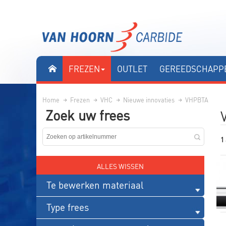
FREZEN
OUTLET
GEREEDSCHAPPE
Home
Frezen
VHC
Nieuwe innovaties
VHPBTA
Zoek uw frees
1 
ALLES WISSEN
Te bewerken materiaal
Type frees