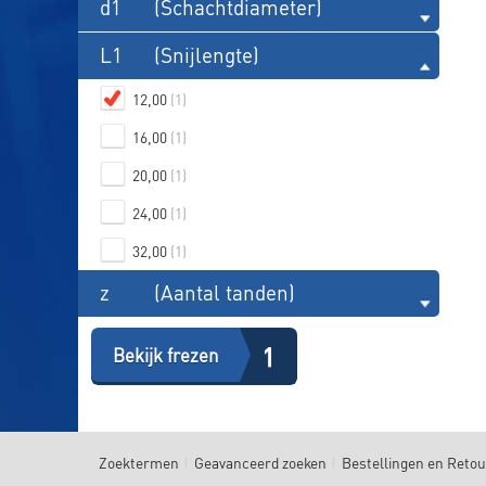
d1
(Schachtdiameter)
L1
(Snijlengte)
12,00
(1)
16,00
(1)
20,00
(1)
24,00
(1)
32,00
(1)
z
(Aantal tanden)
1
Bekijk frezen
Zoektermen
Geavanceerd zoeken
Bestellingen en Reto