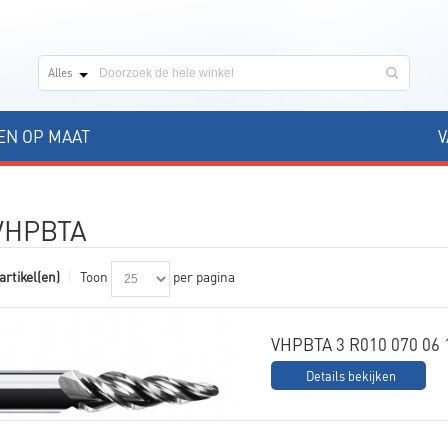
Alles
N OP MAAT
V
VHPBTA
artikel(en)
Toon
per pagina
VHPBTA 3 R010 070 06 
Details bekijken