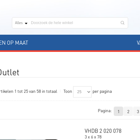
Alles
N OP MAAT
V
Outlet
tikelen 1 tot 25 van 58 in totaal
Toon
per pagina
Pagina:
1
2
3
VHDB 2 020 078
3 x 6 x 78