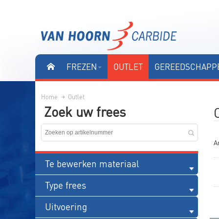
FREZEN
OUTLET
GEREEDSCHAPPE
Home
Outlet
Zoek uw frees
Ar
Te bewerken materiaal
Type frees
Uitvoering