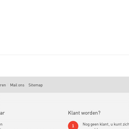
uren
Mail ons
Sitemap
aar
Klant worden?
en
Nog geen klant, u kunt zic
1