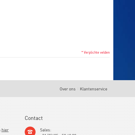
* Verplichte velden
Over ons
Klantenservice
Contact
h
hier
Sales: