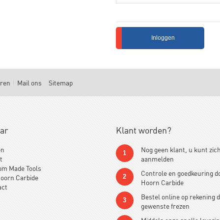
Inloggen
uren
Mail ons
Sitemap
aar
Klant worden?
en
Nog geen klant, u kunt zic
1
t
aanmelden
om Made Tools
Controle en goedkeuring d
oorn Carbide
2
Hoorn Carbide
act
Bestel online op rekening 
3
gewenste frezen
Middels onze snelle leverin