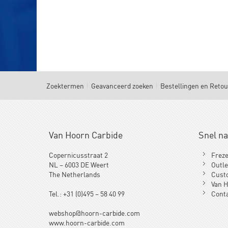
Zoektermen
Geavanceerd zoeken
Bestellingen en Reto
Van Hoorn Carbide
Snel n
Copernicusstraat 2
Frez
NL – 6003 DE Weert
Outle
The Netherlands
Cust
Van H
Tel.: +31 (0)495 – 58 40 99
Cont
webshop@hoorn-carbide.com
www.hoorn-carbide.com