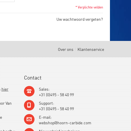
* Verplichte velden
Uw wachtwoord vergeten?
Over ons
Klantenservice
Contact
h
hier
Sales:
+31 (0)495 - 58 40 99
oor Van
Support:
+31 (0)495 - 58 40 99
de
E-mail:
webshop@hoorn-carbide.com
g heeft u
Nieuwsbrief inschrijven