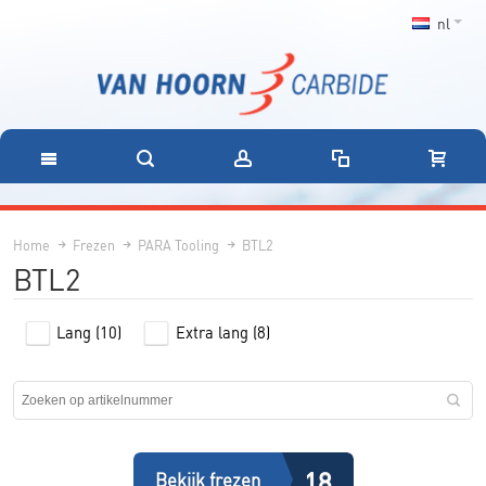
nl
Home
Frezen
PARA Tooling
BTL2
BTL2
Lang
(10)
Extra lang
(8)
18
Bekijk frezen