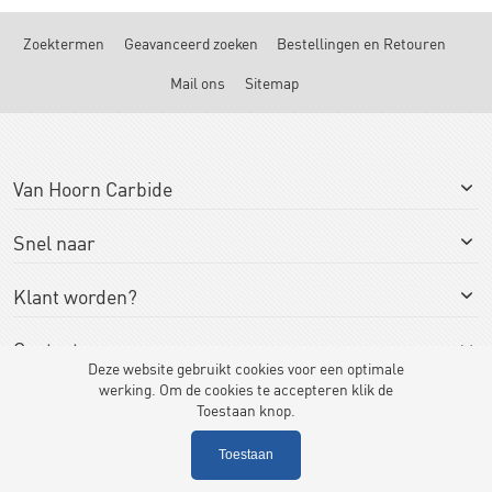
Zoektermen
Geavanceerd zoeken
Bestellingen en Retouren
Mail ons
Sitemap
Van Hoorn Carbide
Snel naar
Klant worden?
Contact
Deze website gebruikt cookies voor een optimale
werking. Om de cookies te accepteren klik de
Toestaan knop.
Toestaan
© Van Hoorn Carbide