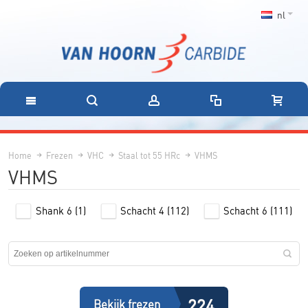
nl
Home
Frezen
VHC
Staal tot 55 HRc
VHMS
VHMS
Shank 6
(1)
Schacht 4
(112)
Schacht 6
(111)
224
Bekijk frezen