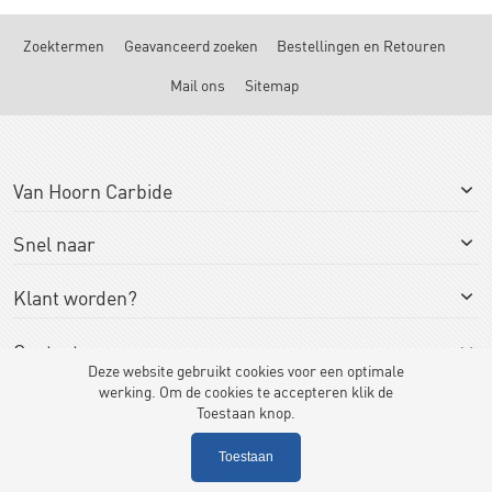
Zoektermen
Geavanceerd zoeken
Bestellingen en Retouren
Mail ons
Sitemap
Van Hoorn Carbide
Snel naar
Klant worden?
Contact
Deze website gebruikt cookies voor een optimale
werking. Om de cookies te accepteren klik de
Toestaan knop.
Toestaan
© Van Hoorn Carbide