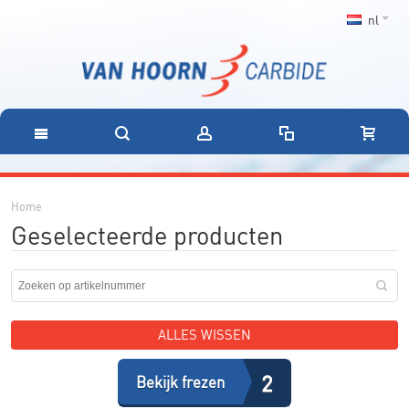
nl
Home
Geselecteerde producten
ALLES WISSEN
2
Bekijk frezen