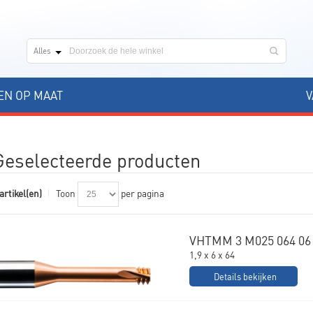
Alles
N OP MAAT
V
Geselecteerde producten
artikel(en)
Toon
per pagina
VHTMM 3 M025 064 06
1,9 x 6 x 64
Details bekijken