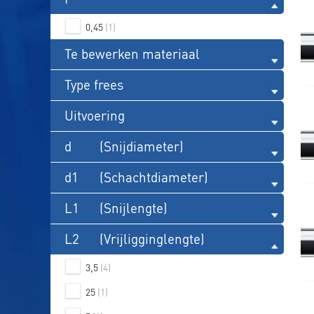
0,45
(1)
Te bewerken materiaal
Type frees
Uitvoering
d
(Snijdiameter)
d1
(Schachtdiameter)
L1
(Snijlengte)
L2
(Vrijligginglengte)
3,5
(4)
25
(1)