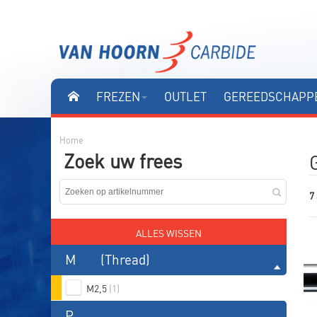
FREZEN
OUTLET
GEREEDSCHAPPE
Home
Zoek uw frees
7 
ALLES WISSEN
M
(Thread)
M2,5
(1)
P