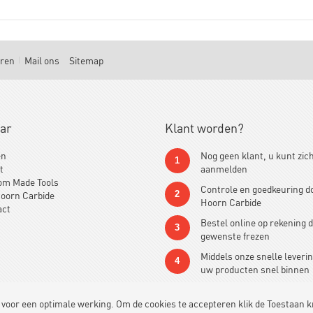
uren
Mail ons
Sitemap
aar
Klant worden?
en
Nog geen klant, u kunt zic
1
t
aanmelden
om Made Tools
Controle en goedkeuring d
oorn Carbide
2
Hoorn Carbide
act
Bestel online op rekening 
3
gewenste frezen
Middels onze snelle leverin
4
uw producten snel binnen
 voor een optimale werking. Om de cookies te accepteren klik de Toestaan 