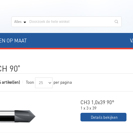
Alles
N OP MAAT
V
CH 90˚
 artikel(en)
Toon
per pagina
CH3 1,0x39 90°
1 x 3 x 39
Details bekijken