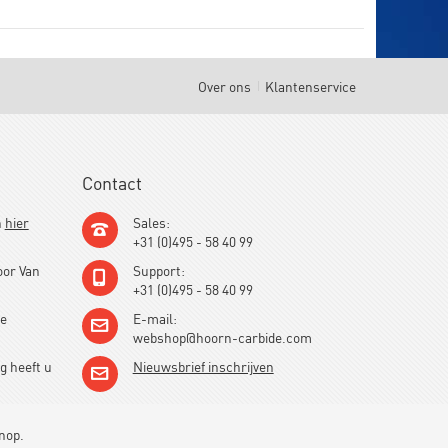
Over ons
Klantenservice
Contact
h
hier
Sales:
+31 (0)495 - 58 40 99
oor Van
Support:
+31 (0)495 - 58 40 99
de
E-mail:
webshop@hoorn-carbide.com
g heeft u
Nieuwsbrief inschrijven
knop.