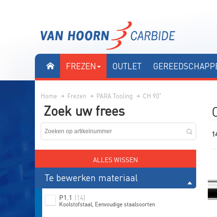
FREZEN
OUTLET
GEREEDSCHAPPE
Home
Frezen
PARA Tooling
CH 90˚
Zoek uw frees
14
ALLES WISSEN
Te bewerken materiaal
P1.1
(14)
Koolstofstaal, Eenvoudige staalsoorten