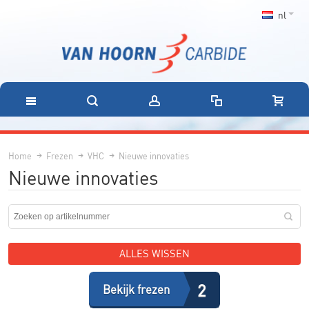
nl
Home
Frezen
VHC
Nieuwe innovaties
Nieuwe innovaties
ALLES WISSEN
2
Bekijk frezen