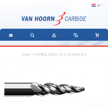
nl
Home
VHPBCA 3 R025 116 16 10 R1000 A16